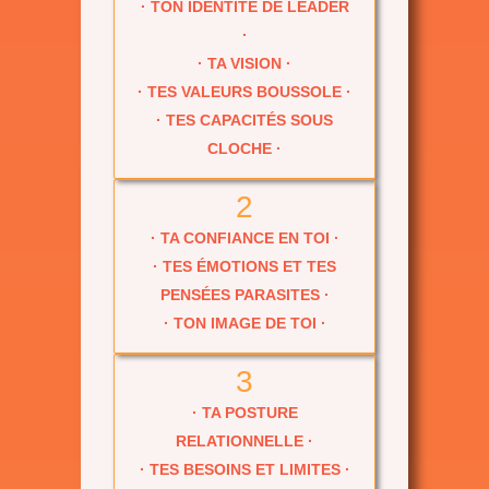
· TON IDENTITÉ DE LEADER
·
· TA VISION ·
· TES VALEURS BOUSSOLE ·
· TES CAPACITÉS SOUS
CLOCHE ·
2
· TA CONFIANCE EN TOI ·
· TES ÉMOTIONS ET TES
PENSÉES PARASITES ·
· TON IMAGE DE TOI ·
3
· TA POSTURE
RELATIONNELLE ·
· TES BESOINS ET LIMITES ·