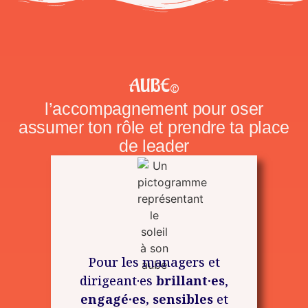
AUBE©
l’accompagnement pour oser
assumer ton rôle et prendre ta place
de leader
Pour les managers et
dirigeant·es
brillant·es
,
engagé·es, sensibles
et