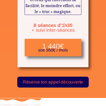
facilité, le moindre effort, ou
le « truc » magique.
8 séances d’1h30
+ suivi inter-séances
1 440€
soit 360€ / mois
Réserve ton appel découverte