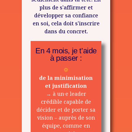
plus de s’affirmer et
développer sa confiance
en soi, cela doit s’inscrire
dans du concret.
En 4 mois, je t’aide
à passer :
de la minimisation
et justification
→
à un·e leader
crédible capable de
décider et de porter sa
vision – auprès de son
équipe, comme en