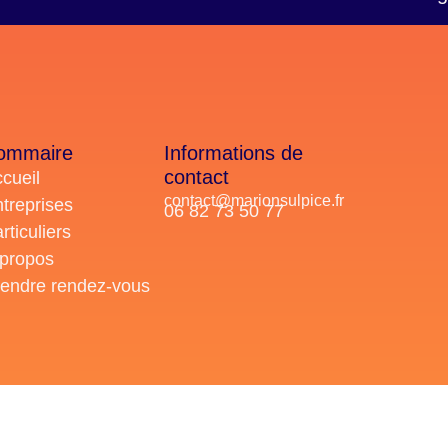
ommaire
Informations de
contact
cueil
contact@marionsulpice.fr
treprises
06 82 73 50 77
rticuliers
 propos
endre rendez-vous