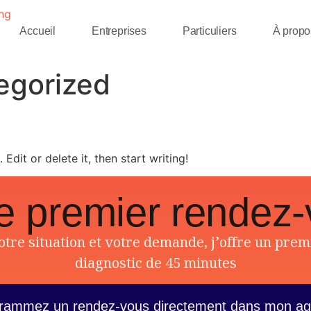
Accueil
Entreprises
Particuliers
À propo
egorized
Edit or delete it, then start writing!
e premier rendez
votre situation et votre demande, j’offre un pre
diagnostic de 45 minutes
rammez un rendez-vous directement dans mon a